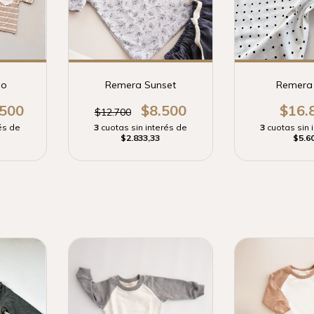
mo
Remera Sunset
Remera
.500
$8.500
$16.
$12.700
és de
3
cuotas sin interés de
3
cuotas sin 
$2.833,33
$5.6