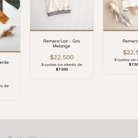
Remera Loir - Gris
Remera
Melange
$22.
$22.500
3
cuotas sin 
Verde
$7.5
3
cuotas sin interés de
$7.500
0
és de