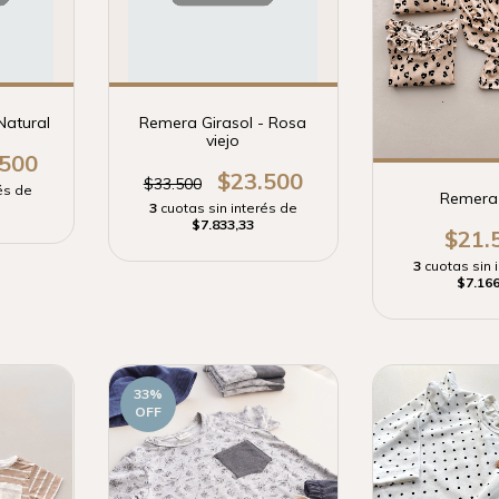
Natural
Remera Girasol - Rosa
viejo
.500
$23.500
$33.500
és de
Remera 
3
cuotas sin interés de
$7.833,33
$21.
3
cuotas sin 
$7.166
33
%
OFF