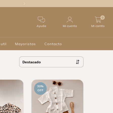
20% off con trans
0
Ayuda
Mi cuenta
Mi carrito
 util
Mayoristas
Contacto
30
%
OFF