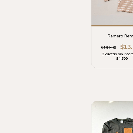
Remera Re
$13
$19.500
3
cuotas sin inter
$4.500