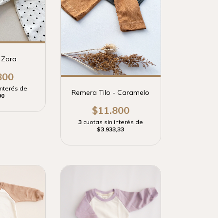
 Zara
800
interés de
Remera Tilo - Caramelo
00
$11.800
3
cuotas sin interés de
$3.933,33