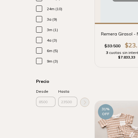
24m (10)
3a (9)
3m (1)
Remera Girasol - 
4a (3)
$23
$33.500
6m (5)
3
cuotas sin inter
$7.833,33
9m (3)
Precio
Desde
Hasta
31
%
OFF