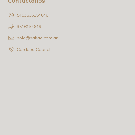
Contactános
5493516154646
3516154646
hola@babaa.com.ar
Cordoba Capital