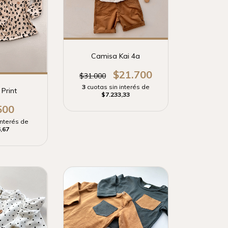
Camisa Kai 4a
$21.700
$31.000
3
cuotas sin interés de
Print
$7.233,33
500
interés de
,67