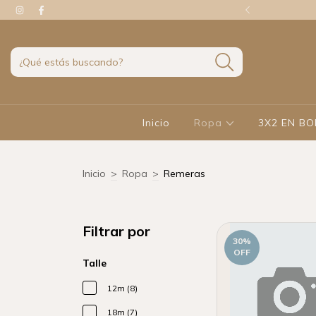
 con transferencia
Inicio
Ropa
3X2 EN B
Inicio
>
Ropa
>
Remeras
Filtrar por
30
%
OFF
Talle
12m (8)
18m (7)