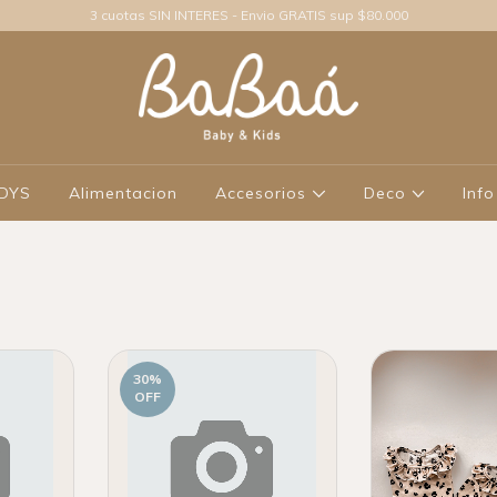
3 cuotas SIN INTERES - Envio GRATIS sup $80.000
ODYS
Alimentacion
Accesorios
Deco
Info
30
%
OFF