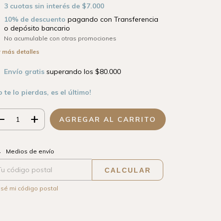
3
cuotas sin interés de
$7.000
10% de descuento
pagando con Transferencia
o depósito bancario
No acumulable con otras promociones
 más detalles
Envío gratis
superando los
$80.000
o te lo pierdas, es el último!
CAMBIAR CP
regas para el CP:
Medios de envío
CALCULAR
sé mi código postal