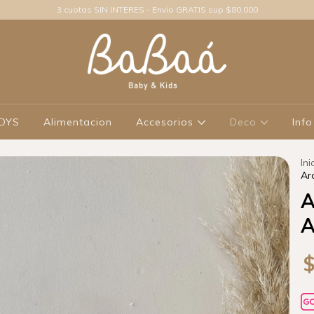
3 cuotas SIN INTERES - Envio GRATIS sup $80.000
ODYS
Alimentacion
Accesorios
Deco
Info
Ini
Ar
A
A