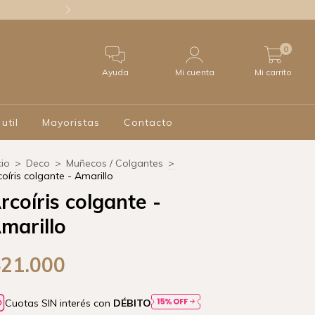
20% off con trans
0
Ayuda
Mi cuenta
Mi carrito
 util
Mayoristas
Contacto
cio
>
Deco
>
Muñecos / Colgantes
>
coíris colgante - Amarillo
rcoíris colgante -
marillo
$21.000
Cuotas SIN interés con
DÉBITO