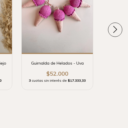
Arcoíri
3
cuotas 
iejo
Guirnalda de Helados - Uva
$52.000
0
3
cuotas sin interés de
$17.333,33