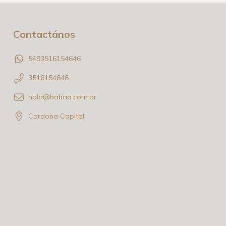
Contactános
5493516154646
3516154646
hola@babaa.com.ar
Cordoba Capital