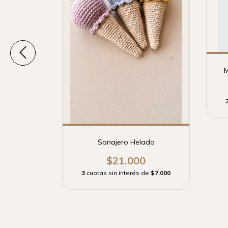
M
Bruno
Sonajero Helado
0
$21.000
e
$19.333,33
3
cuotas sin interés de
$7.000