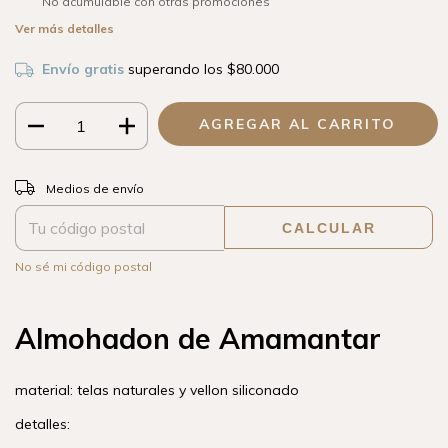
No acumulable con otras promociones
Ver más detalles
Envío gratis
superando los
$80.000
CAMBIAR CP
Entregas para el CP:
Medios de envío
CALCULAR
No sé mi código postal
Almohadon de Amamantar
material: telas naturales y vellon siliconado
detalles: